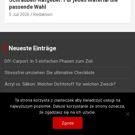
passende Wahl
5 Juli 2026
Redaktion
Neueste Einträge
DIY-Carport: In 5 einfachen Phasen zum Ziel
Stressfrei umziehen: Die ultimative Checkliste
Acryl vs. Silikon: Welcher Dichtstoff für welchen Zweck?
Schrauben-Ratgeber: Für jedes Material die passende Wahl
Ta strona korzysta z ciasteczek aby świadczyć usługi na
najwyższym poziomie. Dalsze korzystanie ze strony oznacza,
Streichwerkzeug im Überblick: Welcher Pinsel, welche Rolle?
że zgadzasz się na ich użycie.
Rohrwärmetauscher – was man darüber wissen sollte
Zgoda
Ratgeber Bitumenkleber – Welcher Kleber hält auf Bitumen?