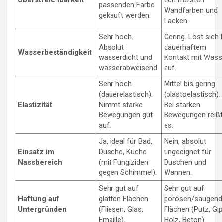
Überstreichbarkeit
den meisten
passenden Farbe
Wandfarben und
gekauft werden.
Lacken.
Sehr hoch.
Gering. Löst sich 
Absolut
dauerhaftem
Wasserbeständigkeit
wasserdicht und
Kontakt mit Wass
wasserabweisend.
auf.
Sehr hoch
Mittel bis gering
(dauerelastisch).
(plastoelastisch).
Elastizität
Nimmt starke
Bei starken
Bewegungen gut
Bewegungen reiß
auf.
es.
Ja, ideal für Bad,
Nein, absolut
Einsatz im
Dusche, Küche
ungeeignet für
Nassbereich
(mit Fungiziden
Duschen und
gegen Schimmel).
Wannen.
Sehr gut auf
Sehr gut auf
Haftung auf
glatten Flächen
porösen/saugen
Untergründen
(Fliesen, Glas,
Flächen (Putz, Gip
Emaille).
Holz, Beton).