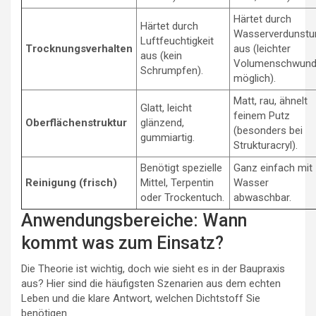
Härtet durch
Härtet durch
Wasserverdunstu
Luftfeuchtigkeit
Trocknungsverhalten
aus (leichter
aus (kein
Volumenschwun
Schrumpfen).
möglich).
Matt, rau, ähnelt
Glatt, leicht
feinem Putz
Oberflächenstruktur
glänzend,
(besonders bei
gummiartig.
Strukturacryl).
Benötigt spezielle
Ganz einfach mit
Reinigung (frisch)
Mittel, Terpentin
Wasser
oder Trockentuch.
abwaschbar.
Anwendungsbereiche: Wann
kommt was zum Einsatz?
Die Theorie ist wichtig, doch wie sieht es in der Baupraxis
aus? Hier sind die häufigsten Szenarien aus dem echten
Leben und die klare Antwort, welchen Dichtstoff Sie
benötigen.