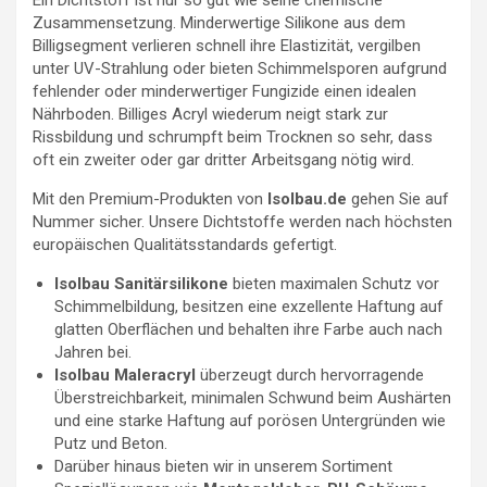
Ein Dichtstoff ist nur so gut wie seine chemische
Zusammensetzung. Minderwertige Silikone aus dem
Billigsegment verlieren schnell ihre Elastizität, vergilben
unter UV-Strahlung oder bieten Schimmelsporen aufgrund
fehlender oder minderwertiger Fungizide einen idealen
Nährboden. Billiges Acryl wiederum neigt stark zur
Rissbildung und schrumpft beim Trocknen so sehr, dass
oft ein zweiter oder gar dritter Arbeitsgang nötig wird.
Mit den Premium-Produkten von
Isolbau.de
gehen Sie auf
Nummer sicher. Unsere Dichtstoffe werden nach höchsten
europäischen Qualitätsstandards gefertigt.
Isolbau Sanitärsilikone
bieten maximalen Schutz vor
Schimmelbildung, besitzen eine exzellente Haftung auf
glatten Oberflächen und behalten ihre Farbe auch nach
Jahren bei.
Isolbau Maleracryl
überzeugt durch hervorragende
Überstreichbarkeit, minimalen Schwund beim Aushärten
und eine starke Haftung auf porösen Untergründen wie
Putz und Beton.
Darüber hinaus bieten wir in unserem Sortiment