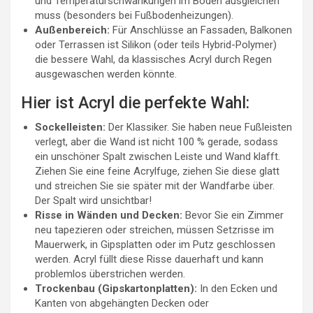
und Temperaturschwankungen im Boden ausgleichen
muss (besonders bei Fußbodenheizungen).
Außenbereich:
Für Anschlüsse an Fassaden, Balkonen
oder Terrassen ist Silikon (oder teils Hybrid-Polymer)
die bessere Wahl, da klassisches Acryl durch Regen
ausgewaschen werden könnte.
Hier ist Acryl die perfekte Wahl:
Sockelleisten:
Der Klassiker. Sie haben neue Fußleisten
verlegt, aber die Wand ist nicht 100 % gerade, sodass
ein unschöner Spalt zwischen Leiste und Wand klafft.
Ziehen Sie eine feine Acrylfuge, ziehen Sie diese glatt
und streichen Sie sie später mit der Wandfarbe über.
Der Spalt wird unsichtbar!
Risse in Wänden und Decken:
Bevor Sie ein Zimmer
neu tapezieren oder streichen, müssen Setzrisse im
Mauerwerk, in Gipsplatten oder im Putz geschlossen
werden. Acryl füllt diese Risse dauerhaft und kann
problemlos überstrichen werden.
Trockenbau (Gipskartonplatten):
In den Ecken und
Kanten von abgehängten Decken oder