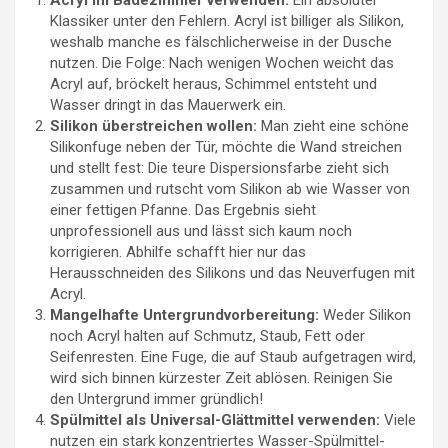
Acryl im Badezimmer verwenden:
Ein absoluter
Klassiker unter den Fehlern. Acryl ist billiger als Silikon,
weshalb manche es fälschlicherweise in der Dusche
nutzen. Die Folge: Nach wenigen Wochen weicht das
Acryl auf, bröckelt heraus, Schimmel entsteht und
Wasser dringt in das Mauerwerk ein.
Silikon überstreichen wollen:
Man zieht eine schöne
Silikonfuge neben der Tür, möchte die Wand streichen
und stellt fest: Die teure Dispersionsfarbe zieht sich
zusammen und rutscht vom Silikon ab wie Wasser von
einer fettigen Pfanne. Das Ergebnis sieht
unprofessionell aus und lässt sich kaum noch
korrigieren. Abhilfe schafft hier nur das
Herausschneiden des Silikons und das Neuverfugen mit
Acryl.
Mangelhafte Untergrundvorbereitung:
Weder Silikon
noch Acryl halten auf Schmutz, Staub, Fett oder
Seifenresten. Eine Fuge, die auf Staub aufgetragen wird,
wird sich binnen kürzester Zeit ablösen. Reinigen Sie
den Untergrund immer gründlich!
Spülmittel als Universal-Glättmittel verwenden:
Viele
nutzen ein stark konzentriertes Wasser-Spülmittel-